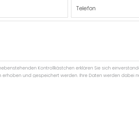
ebenstehenden Kontrollkästchen erklären Sie sich einverstand
 erhoben und gespeichert werden. Ihre Daten werden dabei n
er Anfrage genutzt. Diese Einwilligung können Sie jederzeit du
hre Daten umgehend gelöscht. Weitere Informationen entnehme
SENDEN