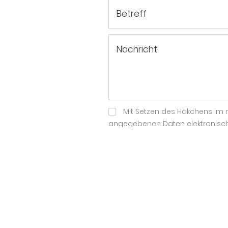
Mit Setzen des Häkchens im n
angegebenen Daten elektronisch
Bearbeitung und Beantwortung Ihr
Im Falle des Widerrufs werden I