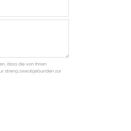
en, dass die von Ihnen
ur streng zweckgebunden zur
rch Nachricht an uns widerrufen.
n Sie der
Datenschutzerklärung
.